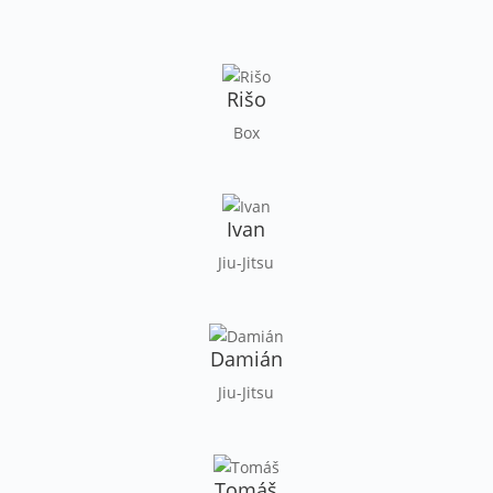
Rišo
Box
Ivan
Jiu-Jitsu
Damián
Jiu-Jitsu
Tomáš