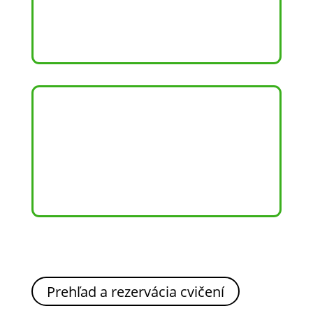
TÁBORY
Prehľad a rezervácia cvičení