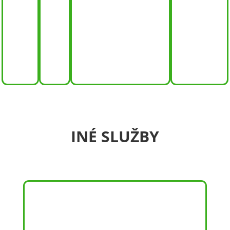
JIU –
BOX
INDIVIDUÁLKY
HIIT
JITSU
STRONG
INÉ SLUŽBY
DETSKÉ OSLAVY