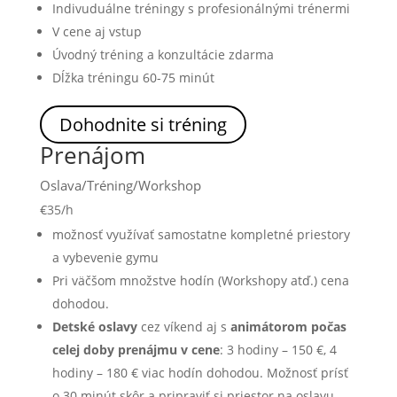
Indivuduálne tréningy s profesionálnými trénermi
V cene aj vstup
Úvodný tréning a konzultácie zdarma
Dĺžka tréningu 60-75 minút
Dohodnite si tréning
Prenájom
Oslava/Tréning/Workshop
€
35/h
možnosť využívať samostatne kompletné priestory
a vybevenie gymu
Pri väčšom množstve hodín (Workshopy atď.) cena
dohodou.
Detské oslavy
cez víkend aj s
animátorom počas
celej doby prenájmu v cene
: 3 hodiny – 150 €, 4
hodiny – 180 € viac hodín dohodou. Možnosť prísť
o 30 minút skôr a pripraviť si priestor na oslavu.